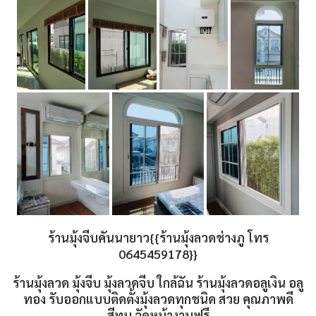
ร้านมุ้งจีบคันนายาว{{ร้านมุ้งลวดช่างภู โทร
0645459178}}
ร้านมุ้งลวด มุ้งจีบ มุ้งลวดจีบ ใกล้ฉัน ร้านมุ้งลวดอลูเงิน อลู
ทอง รับออกแบบติดตั้งมุ้งลวดทุกชนิด สวย คุณภาพดี
สีทน วัดหน้างานฟรี