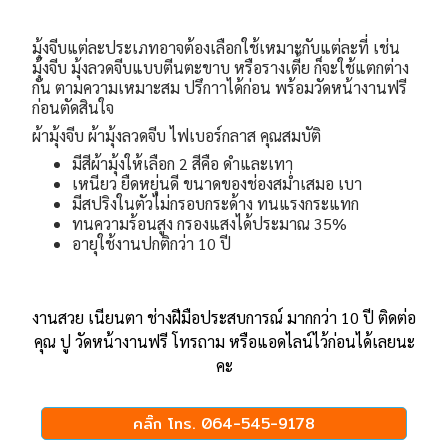
มุ้งจีบแต่ละประเภทอาจต้องเลือกใช้เหมาะกับแต่ละที่ เช่น
มุ้งจีบ มุ้งลวดจีบแบบตีนตะขาบ หรือรางเตี้ย ก็จะใช้แตกต่าง
กัน ตามความเหมาะสม ปรึกาาได้ก่อน พร้อมวัดหน้างานฟรี
ก่อนตัดสินใจ
ผ้ามุ้งจีบ ผ้ามุ้งลวดจีบ ไฟเบอร์กลาส คุณสมบัติ
มีสีผ้ามุ้งให้เลือก 2 สีคือ ดำและเทา
เหนียว ยืดหยุ่นดี ขนาดของช่องสม่ำเสมอ เบา
มีสปริงในตัวไม่กรอบกระด้าง ทนแรงกระแทก
ทนความร้อนสูง กรองแสงได้ประมาณ 35%
อายุใช้งานปกติกว่า 10 ปี
งานสวย เนียนตา ช่างฝีมือประสบการณ์ มากกว่า 10 ปี ติดต่อ
คุณ ปู วัดหน้างานฟรี โทรถาม หรือแอดไลน์ไว้ก่อนได้เลยนะ
คะ
คลิ๊ก โทร. 064-545-9178