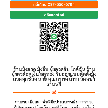
คลิ๊กโทร 087-556-6794
คลิ๊กแอดไลน์
ร้านมุ้งลวด มุ้งจีบ มุ้งลวดจีบ ใกล้ฉัน ร้าน
มุ้งลวดอลูเงิน อลูทอง รับออกแบบติดตั้งมุ้ง
ลวดทุกชนิด สวย คุณภาพดี สีทน วัดหน้า
งานฟรี
งานสวย เนียนตา ช่างฝีมือประสบการณ์ มากกว่า 10
ปี ติดต่อคุณ ปู วัดหน้างานฟรี โทรถาม หรือแอดไลน์