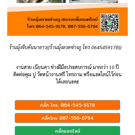
ร้านมุ้งจีบคันนายาว{{ร้านมุ้งลวดช่างภู โทร 0645459178}}
งานสวย เนียนตา ช่างฝีมือประสบการณ์ มากกว่า 10 ปี
ติดต่อคุณ ปู วัดหน้างานฟรี โทรถาม หรือแอดไลน์ไว้ก่อน
ได้เลยนะคะ
คลิ๊ก โทร. 064-545-9178
คลิ๊กโทร 087-556-6794
คลิ๊กแอดไลน์