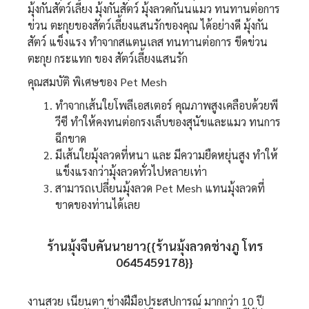
มุ้งกันสัตว์เลี้ยง มุ้งกันสัตว์ มุ้งลวดกันนแมว ทนทานต่อการ
ข่วน ตะกุยของสัตว์เลี้ยงแสนรักของคุณ ได้อย่างดี มุ้งกัน
สัตว์ แข็งแรง ทำจากสแตนเลส ทนทานต่อการ ขีดข่วน
ตะกุย กระแทก ของ สัตว์เลี้ยงแสนรัก
คุณสมบัติ พิเศษของ Pet Mesh
ทำจากเส้นใยโพลีเอสเตอร์ คุณภาพสูงเคลือบด้วยพี
วีซี ทำให้คงทนต่อกรงเล็บของสุนัขและแมว ทนการ
ฉีกขาด
มีเส้นใยมุ้งลวดที่หนา และ มีความยืดหยุ่นสูง ทำให้
แข็งแรงกว่ามุ้งลวดทั่วไปหลายเท่า
สามารถเปลี่ยนมุ้งลวด Pet Mesh แทนมุ้งลวดที่
ขาดของท่านได้เลย
ร้านมุ้งจีบคันนายาว{{ร้านมุ้งลวดช่างภู โทร
0645459178}}
งานสวย เนียนตา ช่างฝีมือประสปการณ์ มากกว่า 10 ปี