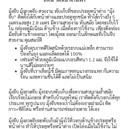
มุ้งจีบ มุ้งลวดจีบ สวยงาม พับเก็บที่ขอบประตูหน้าต่าง
“มุ้ง
จีบ” ติดตั้งได้กับหน้าต่างและประตูทุกชนิด ทำได้กว้างถึง 5
เมตรและสูง 2.8 เมตร มีความสวยงาม ทันสมัย โดยจะเก็บไว้
ใน กล่องอลูมิเนียม ด้านข้าง เมื่อต้องการใช้งาน เพียงดึงกล่อง
มือจับด้านข้างออกมา โดยมุ้งจะ ออกมาในลักษณะที่เป็นจีบ
สวยงาม
คุณสมบัติ
มุ้งจีบคุรภาพดี
ปิดสนิทด้วยระบบแม่เหล็ก สารมารถ
ป้องกันยุง แมลงเล็ดลอดได้ 100%
เฟรมทำด้วยอลูมิเนียมแบบอบสีหนา 1.2 มม. จึงใช้ได้
นานสีไม่ลอกง่ายๆ
มุ้งจีบที่เราเลือกใช้ มีคุณภาพทนแรงกระแทก กันความ
ร้อน และความชื้นได้ดี และไม่เป็นสนิม
มุ้งจีบ มุ้งลวดจีบ มุ้งระบบพับเก็บเพื่อความสวยงามล้ำสมัย
เรียบร้อยไม่เกะกะ สำหรับบ้านยุคใหม่ เราติดตั้งกับวงกบได้ทุก
ประเภท ทุกรูปแบบ มุ้งจีบของเราไม่ต้องเจาะฝาผนัง ติด
กาว+ซิลิโคน หรือท่านสามารถซ่อมง่ายดาย ได้เอง
มุ้งจีบ มุ้งลวดจีบจะพับเก็บผ้ามุ้งไว้ที่วงกบด้านข้างประตูหรือ
หน้าต่าง ทำให้ประตูหรือหน้าต่าง เปิดโล่งเมื่อไม่ใช้งาน ไม่