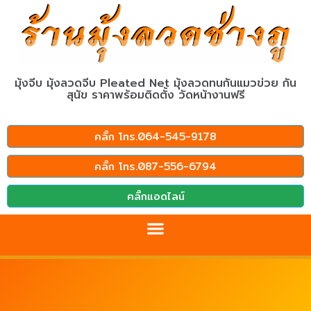
มุ้งจีบ มุ้งลวดจีบ Pleated Net มุ้งลวดทนกันแมวข่วย กัน
สุนัข ราคาพร้อมติดตั้ง วัดหน้างานฟรี
คลิ๊ก โทร.064-545-9178
คลิ๊ก โทร.087-556-6794
คลิ๊กแอดไลน์