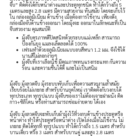
จีบ” ติดตั้งได้กับหน้าต่างและประตูทุกชนิด ทำได้กว้างถึง 5
เมตรและสูง 2.8 เมตร มีความสวยงาม ทันสมัย โดยจะเก็บไว้
ใน กล่องอลูมิเนียม ด้านข้าง เมื่อต้องการใช้งาน เพียงดึง
กล่องมือจับด้านข้างออกมา โดยมุ้งจะ ออกมาในลักษณะที่เป็น
จีบสวยงาม
คุณสมบัติ
มุ้งจีบคุรภาพดี
ปิดสนิทด้วยระบบแม่เหล็ก สารมารถ
ป้องกันยุง แมลงเล็ดลอดได้ 100%
เฟรมทำด้วยอลูมิเนียมแบบอบสีหนา 1.2 มม. จึงใช้ได้
นานสีไม่ลอกง่ายๆ
มุ้งจีบที่เราเลือกใช้ มีคุณภาพทนแรงกระแทก กันความ
ร้อน และความชื้นได้ดี และไม่เป็นสนิม
มุ้งจีบ มุ้งลวดจีบ มุ้งระบบพับเก็บเพื่อความสวยงามล้ำสมัย
เรียบร้อยไม่เกะกะ สำหรับบ้านยุคใหม่ เราติดตั้งกับวงกบได้
ทุกประเภท ทุกรูปแบบ มุ้งจีบของเราไม่ต้องเจาะฝาผนัง ติด
กาว+ซิลิโคน หรือท่านสามารถซ่อมง่ายดาย ได้เอง
มุ้งจีบ มุ้งลวดจีบจะพับเก็บผ้ามุ้งไว้ที่วงกบด้านข้างประตูหรือ
หน้าต่าง ทำให้ประตูหรือหน้าต่าง เปิดโล่งเมื่อไม่ใช้งาน ไม่
เกะกะ ติดได้ทุกที่ ทุกรูปแบบ ทำได้กว้างถึง 1.5 เมตร สำหรับ
บานเดี่ยว หรือ 3 เมตร สำหรับบานคู่ และสูง 2.8 เมตร