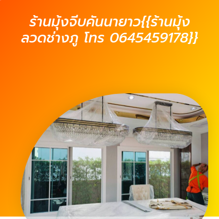
ร้านมุ้งจีบคันนายาว{{ร้านมุ้ง
ลวดช่างภู โทร 0645459178}}