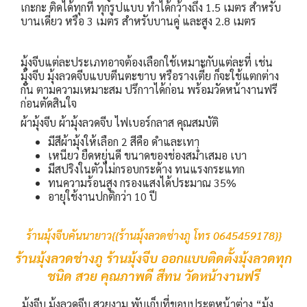
เกะกะ ติดได้ทุกที่ ทุกรูปแบบ ทำได้กว้างถึง 1.5 เมตร สำหรับ
บานเดี่ยว หรือ 3 เมตร สำหรับบานคู่ และสูง 2.8 เมตร
มุ้งจีบแต่ละประเภทอาจต้องเลือกใช้เหมาะกับแต่ละที่ เช่น
มุ้งจีบ มุ้งลวดจีบแบบตีนตะขาบ หรือรางเตี้ย ก็จะใช้แตกต่าง
กัน ตามความเหมาะสม ปรึกาาได้ก่อน พร้อมวัดหน้างานฟรี
ก่อนตัดสินใจ
ผ้ามุ้งจีบ ผ้ามุ้งลวดจีบ ไฟเบอร์กลาส คุณสมบัติ
มีสีผ้ามุ้งให้เลือก 2 สีคือ ดำและเทา
เหนียว ยืดหยุ่นดี ขนาดของช่องสม่ำเสมอ เบา
มีสปริงในตัวไม่กรอบกระด้าง ทนแรงกระแทก
ทนความร้อนสูง กรองแสงได้ประมาณ 35%
อายุใช้งานปกติกว่า 10 ปี
ร้านมุ้งจีบคันนายาว{{ร้านมุ้งลวดช่างภู โทร 0645459178}}
ร้านมุ้งลวดช่างภู ร้านมุ้งจีบ ออกแบบติดตั้งมุ้งลวดทุก
ชนิด สวย คุณภาพดี สีทน วัดหน้างานฟรี
มุ้งจีบ มุ้งลวดจีบ สวยงาม พับเก็บที่ขอบประตูหน้าต่าง
“มุ้ง