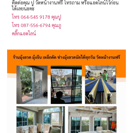
ติดต่อคุณ ปู วัดหน้างานฟรี โทรถาม หรือแอดไลน์ไว้ก่อน
ได้เลยนะคะ
โทร 064-545 9178 คุณปู
โทร 087-556-6794 คุณภู
คลิ๊กแอดไลน์