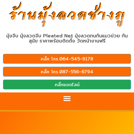
มุ้งจีบ มุ้งลวดจีบ Pleated Net มุ้งลวดทนกันแมวข่วย กัน
สุนัข ราคาพร้อมติดตั้ง วัดหน้างานฟรี
คลิ๊ก โทร.064-545-9178
คลิ๊ก โทร.087-556-6794
คลิ๊กแอดไลน์