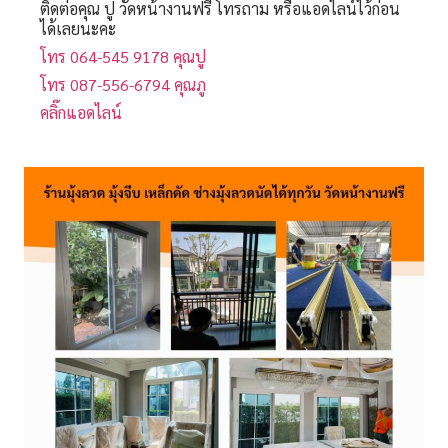
ติดต่อคุณ ปู วัดหน้างานฟรี โทรถาม หรือแอดไลน์ไว้ก่อน
ได้เลยนะคะ
โทร 064-545 9178 คุณปู
โทร 087-556-6794 คุณภู
คลิ๊กแอดไลน์