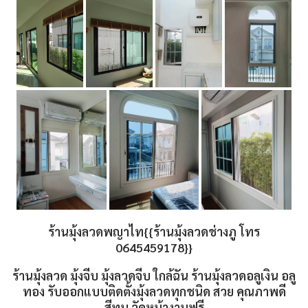
ร้านมุ้งลวดพญาไท{{ร้านมุ้งลวดช่างภู โทร
0645459178}}
ร้านมุ้งลวด มุ้งจีบ มุ้งลวดจีบ ใกล้ฉัน ร้านมุ้งลวดอลูเงิน อลู
ทอง รับออกแบบติดตั้งมุ้งลวดทุกชนิด สวย คุณภาพดี
สีทน วัดหน้างานฟรี