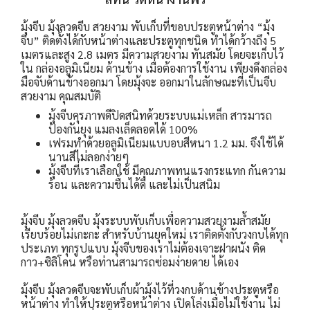
มุ้งจีบ มุ้งลวดจีบ สวยงาม พับเก็บที่ขอบประตูหน้าต่าง
“มุ้ง
จีบ” ติดตั้งได้กับหน้าต่างและประตูทุกชนิด ทำได้กว้างถึง 5
เมตรและสูง 2.8 เมตร มีความสวยงาม ทันสมัย โดยจะเก็บไว้
ใน กล่องอลูมิเนียม ด้านข้าง เมื่อต้องการใช้งาน เพียงดึงกล่อง
มือจับด้านข้างออกมา โดยมุ้งจะ ออกมาในลักษณะที่เป็นจีบ
สวยงาม
คุณสมบัติ
มุ้งจีบคุรภาพดี
ปิดสนิทด้วยระบบแม่เหล็ก สารมารถ
ป้องกันยุง แมลงเล็ดลอดได้ 100%
เฟรมทำด้วยอลูมิเนียมแบบอบสีหนา 1.2 มม. จึงใช้ได้
นานสีไม่ลอกง่ายๆ
มุ้งจีบที่เราเลือกใช้ มีคุณภาพทนแรงกระแทก กันความ
ร้อน และความชื้นได้ดี และไม่เป็นสนิม
มุ้งจีบ มุ้งลวดจีบ มุ้งระบบพับเก็บเพื่อความสวยงามล้ำสมัย
เรียบร้อยไม่เกะกะ สำหรับบ้านยุคใหม่ เราติดตั้งกับวงกบได้ทุก
ประเภท ทุกรูปแบบ มุ้งจีบของเราไม่ต้องเจาะฝาผนัง ติด
กาว+ซิลิโคน หรือท่านสามารถซ่อมง่ายดาย ได้เอง
มุ้งจีบ มุ้งลวดจีบจะพับเก็บผ้ามุ้งไว้ที่วงกบด้านข้างประตูหรือ
หน้าต่าง ทำให้ประตูหรือหน้าต่าง เปิดโล่งเมื่อไม่ใช้งาน ไม่