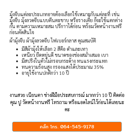
มุ้งจีบแต่ละประเภทอาจต้องเลือกใช้เหมาะกับแต่ละที่ เช่น
มุ้งจีบ มุ้งลวดจีบแบบตีนตะขาบ หรือรางเตี้ย ก็จะใช้แตกต่าง
กัน ตามความเหมาะสม ปรึกาาได้ก่อน พร้อมวัดหน้างานฟรี
ก่อนตัดสินใจ
ผ้ามุ้งจีบ ผ้ามุ้งลวดจีบ ไฟเบอร์กลาส คุณสมบัติ
มีสีผ้ามุ้งให้เลือก 2 สีคือ ดำและเทา
เหนียว ยืดหยุ่นดี ขนาดของช่องสม่ำเสมอ เบา
มีสปริงในตัวไม่กรอบกระด้าง ทนแรงกระแทก
ทนความร้อนสูง กรองแสงได้ประมาณ 35%
อายุใช้งานปกติกว่า 10 ปี
งานสวย เนียนตา ช่างฝีมือประสบการณ์ มากกว่า 10 ปี ติดต่อ
คุณ ปู วัดหน้างานฟรี โทรถาม หรือแอดไลน์ไว้ก่อนได้เลยนะ
คะ
คลิ๊ก โทร. 064-545-9178