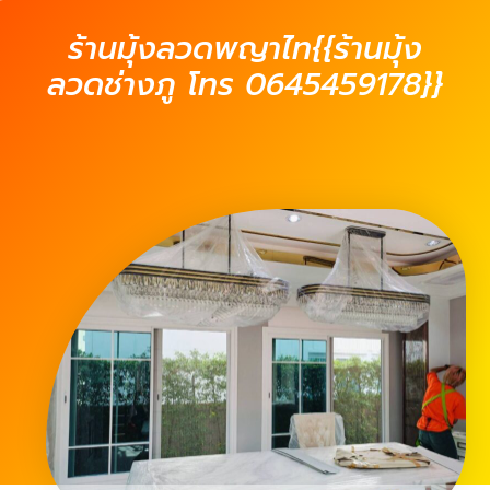
ร้านมุ้งลวดพญาไท{{ร้านมุ้ง
ลวดช่างภู โทร 0645459178}}