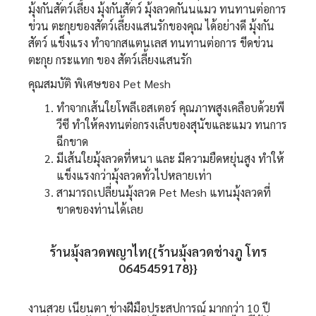
มุ้งกันสัตว์เลี้ยง มุ้งกันสัตว์ มุ้งลวดกันนแมว ทนทานต่อการ
ข่วน ตะกุยของสัตว์เลี้ยงแสนรักของคุณ ได้อย่างดี มุ้งกัน
สัตว์ แข็งแรง ทำจากสแตนเลส ทนทานต่อการ ขีดข่วน
ตะกุย กระแทก ของ สัตว์เลี้ยงแสนรัก
คุณสมบัติ พิเศษของ Pet Mesh
ทำจากเส้นใยโพลีเอสเตอร์ คุณภาพสูงเคลือบด้วยพี
วีซี ทำให้คงทนต่อกรงเล็บของสุนัขและแมว ทนการ
ฉีกขาด
มีเส้นใยมุ้งลวดที่หนา และ มีความยืดหยุ่นสูง ทำให้
แข็งแรงกว่ามุ้งลวดทั่วไปหลายเท่า
สามารถเปลี่ยนมุ้งลวด Pet Mesh แทนมุ้งลวดที่
ขาดของท่านได้เลย
ร้านมุ้งลวดพญาไท{{ร้านมุ้งลวดช่างภู โทร
0645459178}}
งานสวย เนียนตา ช่างฝีมือประสปการณ์ มากกว่า 10 ปี