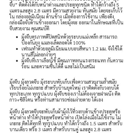
จีบ” ติดตั้งได้กับหน้าต่างและประตูทุกชนิด ทำได้กว้างถึง 5
เมตรและสูง 2.8 เมตร มีความสวยงาม ทันสมัย โดยจะเก็บไว้
ใน กล่องอลูมิเนียม ด้านข้าง เมื่อต้องการใช้งาน เพียงดึง
กล่องมือจับด้านข้างออกมา โดยมุ้งจะ ออกมาในลักษณะที่เป็น
จีบสวยงาม
คุณสมบัติ
มุ้งจีบคุรภาพดี
ปิดสนิทด้วยระบบแม่เหล็ก สารมารถ
ป้องกันยุง แมลงเล็ดลอดได้ 100%
เฟรมทำด้วยอลูมิเนียมแบบอบสีหนา 1.2 มม. จึงใช้ได้
นานสีไม่ลอกง่ายๆ
มุ้งจีบที่เราเลือกใช้ มีคุณภาพทนแรงกระแทก กันความ
ร้อน และความชื้นได้ดี และไม่เป็นสนิม
มุ้งจีบ มุ้งลวดจีบ มุ้งระบบพับเก็บเพื่อความสวยงามล้ำสมัย
เรียบร้อยไม่เกะกะ สำหรับบ้านยุคใหม่ เราติดตั้งกับวงกบได้
ทุกประเภท ทุกรูปแบบ มุ้งจีบของเราไม่ต้องเจาะฝาผนัง ติด
กาว+ซิลิโคน หรือท่านสามารถซ่อมง่ายดาย ได้เอง
มุ้งจีบ มุ้งลวดจีบจะพับเก็บผ้ามุ้งไว้ที่วงกบด้านข้างประตูหรือ
หน้าต่าง ทำให้ประตูหรือหน้าต่าง เปิดโล่งเมื่อไม่ใช้งาน ไม่
เกะกะ ติดได้ทุกที่ ทุกรูปแบบ ทำได้กว้างถึง 1.5 เมตร สำหรับ
บานเดี่ยว หรือ 3 เมตร สำหรับบานคู่ และสูง 2.8 เมตร