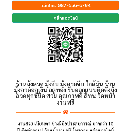
คลิ๊กโทร 087-556-6794
คลิ๊กแอดไลน์
ร้านมุ้งลวด มุ้งจีบ มุ้งลวดจีบ ใกล้ฉัน ร้าน
มุ้งลวดอลูเงิน อลูทอง รับออกแบบติดตั้งมุ้ง
ลวดทุกชนิด สวย คุณภาพดี สีทน วัดหน้า
งานฟรี
งานสวย เนียนตา ช่างฝีมือประสบการณ์ มากกว่า 10
ปี ติดต่อคุณ ปู วัดหน้างานฟรี โทรถาม หรือแอดไลน์