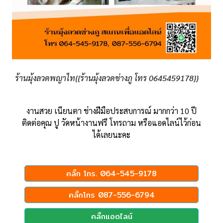
ร้านมุ้งลวดพญาไท{{ร้านมุ้งลวดช่างภู โทร 0645459178}}
งานสวย เนียนตา ช่างฝีมือประสบการณ์ มากกว่า 10 ปี
ติดต่อคุณ ปู วัดหน้างานฟรี โทรถาม หรือแอดไลน์ไว้ก่อน
ได้เลยนะคะ
คลิ๊ก โทร. 064-545-9178
คลิ๊กโทร 087-556-6794
คลิ๊กแอดไลน์