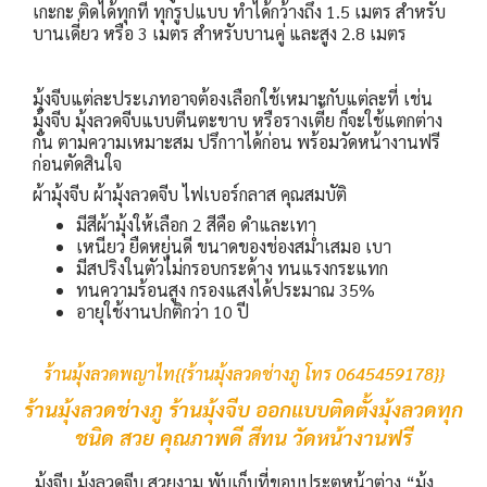
เกะกะ ติดได้ทุกที่ ทุกรูปแบบ ทำได้กว้างถึง 1.5 เมตร สำหรับ
บานเดี่ยว หรือ 3 เมตร สำหรับบานคู่ และสูง 2.8 เมตร
มุ้งจีบแต่ละประเภทอาจต้องเลือกใช้เหมาะกับแต่ละที่ เช่น
มุ้งจีบ มุ้งลวดจีบแบบตีนตะขาบ หรือรางเตี้ย ก็จะใช้แตกต่าง
กัน ตามความเหมาะสม ปรึกาาได้ก่อน พร้อมวัดหน้างานฟรี
ก่อนตัดสินใจ
ผ้ามุ้งจีบ ผ้ามุ้งลวดจีบ ไฟเบอร์กลาส คุณสมบัติ
มีสีผ้ามุ้งให้เลือก 2 สีคือ ดำและเทา
เหนียว ยืดหยุ่นดี ขนาดของช่องสม่ำเสมอ เบา
มีสปริงในตัวไม่กรอบกระด้าง ทนแรงกระแทก
ทนความร้อนสูง กรองแสงได้ประมาณ 35%
อายุใช้งานปกติกว่า 10 ปี
ร้านมุ้งลวดพญาไท{{ร้านมุ้งลวดช่างภู โทร 0645459178}}
ร้านมุ้งลวดช่างภู ร้านมุ้งจีบ ออกแบบติดตั้งมุ้งลวดทุก
ชนิด สวย คุณภาพดี สีทน วัดหน้างานฟรี
มุ้งจีบ มุ้งลวดจีบ สวยงาม พับเก็บที่ขอบประตูหน้าต่าง
“มุ้ง